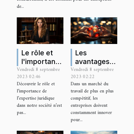
de...
Le rôle et
Les
l'importance
avantages
Vendredi 8 septembre
Vendredi 8 septembre
de
sociaux : un
2023 02:46
2023 02:22
l'expertise
atout pour
Découvrir le rôle et
Dans un marché du
juridique
attirer les
l’importance de
travail de plus en plus
dans notre
talents
l’expertise juridique
compétitif, les
société
dans notre société n’est
entreprises doivent
pas...
constamment innover
pour...