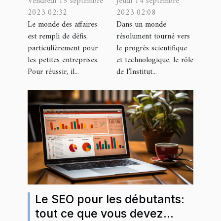
Vendredi 15 septembre
Jeudi 14 septembre
de réussite
national
2023 02:32
2023 02:08
pour les
influence-t-
Le monde des affaires
Dans un monde
petites
il la science
est rempli de défis,
résolument tourné vers
entreprises
et la
particulièrement pour
le progrès scientifique
technologie
les petites entreprises.
et technologique, le rôle
Pour réussir, il...
de l’Institut...
en France?
Le SEO pour les débutants:
tout ce que vous devez