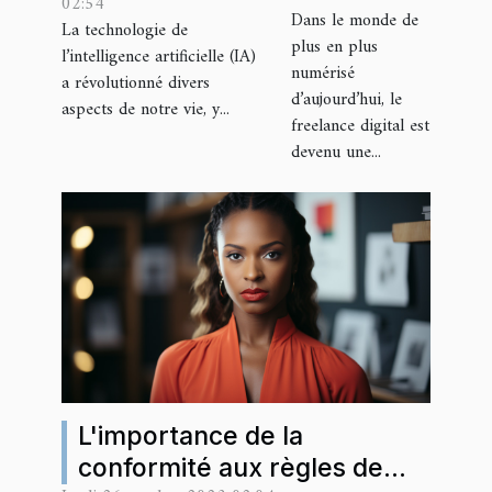
02:54
réussite
communication
Dans le monde de
La technologie de
du
avec l'IA de
plus en plus
l’intelligence artificielle (IA)
freelance
numérisé
OpenAI
a révolutionné divers
d’aujourd’hui, le
digital
aspects de notre vie, y...
freelance digital est
devenu une...
L'importance de la
conformité aux règles de