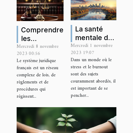
La santé
Comprendre
mentale des
les
Mercredi 1 novembre
avocats à
Mercredi 8 novembre
spécificités
2023 19:07
2023 00:56
Lyon: stress
du système
Dans un monde où le
Le système juridique
et burnout
juridique
stress et le burnout
français est un réseau
dans la
français : le
sont des sujets
complexe de lois, de
profession
couramment abordés, il
rôle des
règlements et de
est important de se
procédures qui
juridique
avocats
pencher...
régissent...
parisiens