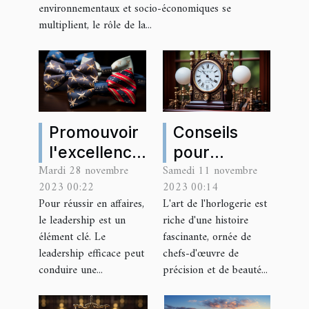
environnementaux et socio-économiques se
multiplient, le rôle de la...
Promouvoir
Conseils
l'excellence
pour
Mardi 28 novembre
Samedi 11 novembre
en affaires à
entretenir
2023 00:22
2023 00:14
travers le
et préserver
Pour réussir en affaires,
L'art de l'horlogerie est
leadership
vos
le leadership est un
riche d'une histoire
horloges
élément clé. Le
fascinante, ornée de
anciennes
leadership efficace peut
chefs-d'œuvre de
conduire une...
précision et de beauté...