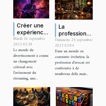
Créer une
La
expérience
profession
Mardi 26 septembre
immersive
Dimanche 24 septembre
d'avocat –
2023 02:30
2023 02:04
avec le
défis et
Le monde du
Dans un monde en
streaming
opportunités
divertissement a connu
constante évolution, la
un changement
profession d’avocat est
colossal avec
confrontée à de
l’avènement du
nombreux défis mais...
streaming, une...