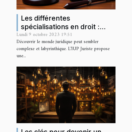
Les différentes
spécialisations en droit :
Lundi 9 octobre 2023 19:51
l'approche de l'IUP Juriste
Découvrir le monde juridique peut sembler
complexe et labyrinthique. L’IUP Juriste propose
une...
Les clés pour devenir un