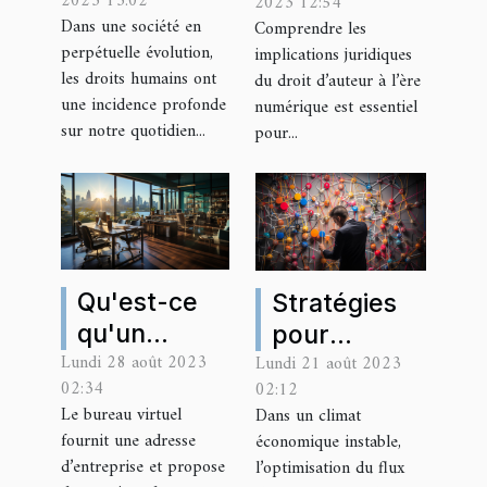
2023 13:02
2023 12:54
notre
juridiques du
Dans une société en
Comprendre les
quotidien
droit
perpétuelle évolution,
implications juridiques
d'auteur
les droits humains ont
du droit d’auteur à l’ère
une incidence profonde
dans l'ère
numérique est essentiel
sur notre quotidien...
pour...
digitale
Qu'est-ce
Stratégies
qu'un
pour
Lundi 28 août 2023
Lundi 21 août 2023
bureau
optimiser le
02:34
02:12
virtuel :
flux des
Le bureau virtuel
Dans un climat
comment ça
affaires en
fournit une adresse
économique instable,
marche et
période
d’entreprise et propose
l’optimisation du flux