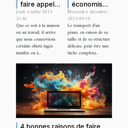
économiser
faire appel à
Mercredi 6 décembre
Jeudi 4 juillet 2024
sur le
une
2023 00:10
21:46
transport de
entreprise
Le transport d'un
Que ce soit à la maison
votre piano
de débarras
piano, en raison de sa
ou au travail, il arrive
à Paris
à Paris ?
taille et de sa structure
que nous conservions
délicate, peut être une
certains objets jugés
tâche complexe...
inutiles ou à...
4 bonnes raisons de faire