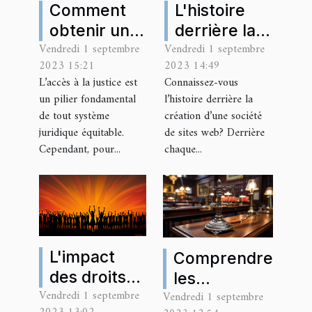
Comment
L'histoire
obtenir une
derrière la
Vendredi 1 septembre
Vendredi 1 septembre
aide
création de
2023 15:21
2023 14:49
juridique
‘Site
L’accès à la justice est
Connaissez-vous
gratuite en
Compagny'
un pilier fondamental
l’histoire derrière la
France
de tout système
création d’une société
juridique équitable.
de sites web? Derrière
Cependant, pour...
chaque...
L'impact
Comprendre
des droits
les
Vendredi 1 septembre
humains sur
Vendredi 1 septembre
implications