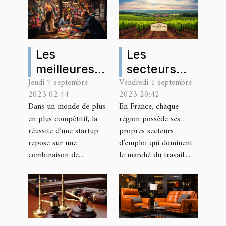
Les
Les
meilleures
secteurs
Jeudi 7 septembre
Vendredi 1 septembre
stratégies
d'emploi les
2023 02:44
2023 20:42
de
plus
Dans un monde de plus
En France, chaque
stimulation
populaires
en plus compétitif, la
région possède ses
des affaires
en
réussite d’une startup
propres secteurs
pour les
Bourgogne
repose sur une
d’emploi qui dominent
combinaison de...
le marché du travail....
startups