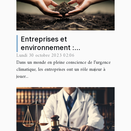
Entreprises et
environnement :
Lundi 30 octobre 2023 02:06
comprendre leur influence
Dans un monde en pleine conscience de l’urgence
et leurs responsabilités
climatique, les entreprises ont un rôle majeur à
jouer...