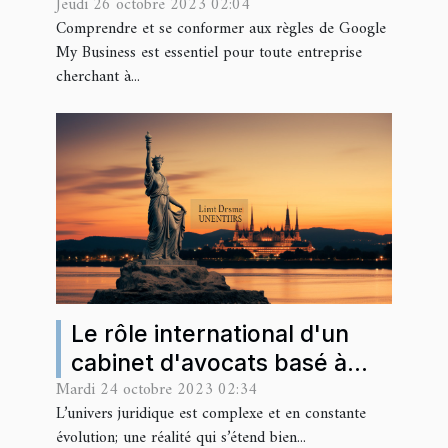
Jeudi 26 octobre 2023 02:04
Google My Business pour
Comprendre et se conformer aux règles de Google
éviter les suspensions
My Business est essentiel pour toute entreprise
cherchant à...
Le rôle international d'un
cabinet d'avocats basé à
Mardi 24 octobre 2023 02:34
Nantes
L’univers juridique est complexe et en constante
évolution; une réalité qui s’étend bien...