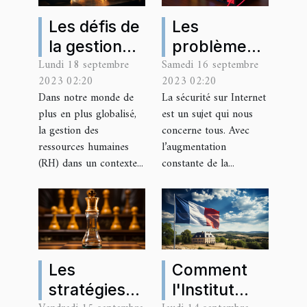
Les défis de
Les
la gestion
problèmes
Lundi 18 septembre
Samedi 16 septembre
des
de sécurité
2023 02:20
2023 02:20
ressources
courants
Dans notre monde de
La sécurité sur Internet
humaines
avec le DNS
plus en plus globalisé,
est un sujet qui nous
dans un
et comment
la gestion des
concerne tous. Avec
contexte
les résoudre
ressources humaines
l’augmentation
(RH) dans un contexte...
constante de la...
international
Les
Comment
stratégies
l'Institut