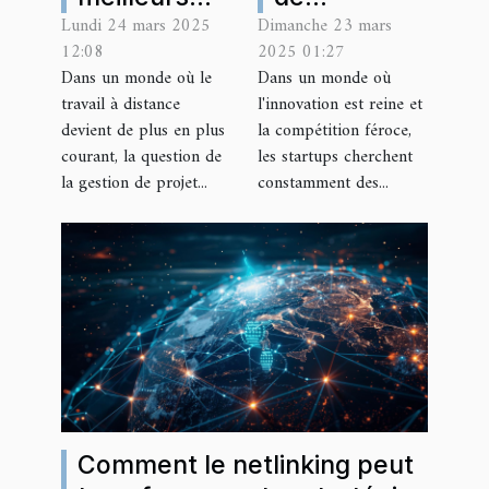
Lundi 24 mars 2025
Dimanche 23 mars
outils de
croissance
12:08
2025 01:27
gestion de
pour
Dans un monde où le
Dans un monde où
projet pour
startups en
travail à distance
l'innovation est reine et
les équipes
2023
devient de plus en plus
la compétition féroce,
à distance
Comment
courant, la question de
les startups cherchent
la gestion de projet...
constamment des...
échapper à
la saturation
du marché
Comment le netlinking peut