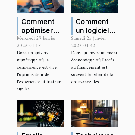
Comment
Comment
optimiser
un logiciel
Mercredi 29 janvier
Samedi 25 janvier
l'expérience
de service a
2025 01:18
2025 01:42
utilisateur
prospéré
Dans un univers
Dans un environnement
sur les sites
sans les
numérique où la
économique où l'accès
de
prêts
concurrence est vive,
au financement est
réservation
bancaires
l'optimisation de
souvent le pilier de la
l'expérience utilisateur
croissance des...
pour
traditionnels
sur les...
chauffeurs
privés