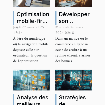
Optimisation
Développer
mobile-first
son
Jeudi 27 mars 2025
Mercredi 26 mars
pour les
entreprise
13:37
2025 02:18
sites
en ligne
À l'ère du numérique
Dans un monde où le
d’entreprise
où la navigation mobile
commerce en ligne ne
Les clés
dépasse celle sur
cesse de croître à un
d’un site
ordinateur, la question
rythme effréné, s'armer
de l'optimisation...
des bonnes...
performant
sur
smartphone
Analyse des
Stratégies
meilleurs
de