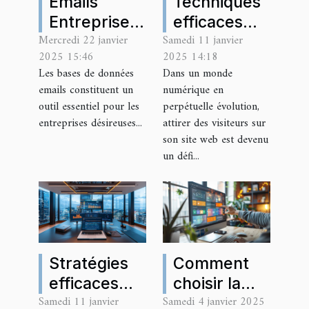
Emails
Techniques
Entreprises
efficaces
Mercredi 22 janvier
Samedi 11 janvier
: des bases
pour
2025 15:46
2025 14:18
de données
augmenter
Les bases de données
Dans un monde
emails
le trafic vers
emails constituent un
numérique en
suisses
votre site
outil essentiel pour les
perpétuelle évolution,
fiables et
web
entreprises désireuses...
attirer des visiteurs sur
son site web est devenu
complètes
un défi...
Stratégies
Comment
efficaces
choisir la
Samedi 11 janvier
Samedi 4 janvier 2025
pour gérer
formule de