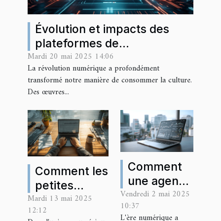
Évolution et impacts des
plateformes de
Mardi 20 mai 2025 14:06
téléchargement sur
La révolution numérique a profondément
l'industrie culturelle
transformé notre manière de consommer la culture.
Des œuvres...
Comment
Comment les
une agence
petites
Vendredi 2 mai 2025
web
Mardi 13 mai 2025
entreprises
10:37
régionale
12:12
peuvent
L'ère numérique a