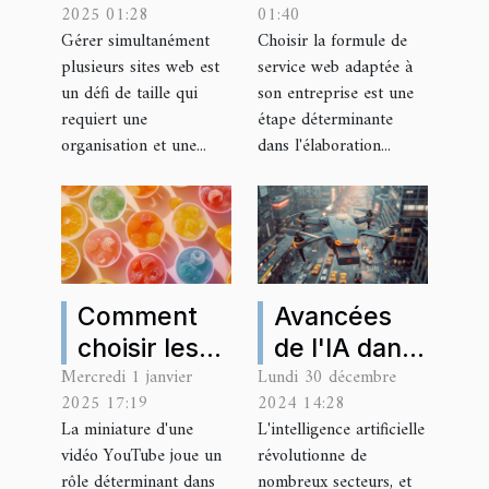
2025 01:28
01:40
plusieurs
service web
Gérer simultanément
Choisir la formule de
sites sous
idéale pour
plusieurs sites web est
service web adaptée à
une seule
votre
un défi de taille qui
son entreprise est une
plateforme
entreprise
requiert une
étape déterminante
organisation et une...
dans l'élaboration...
Comment
Avancées
choisir les
de l'IA dans
Mercredi 1 janvier
Lundi 30 décembre
couleurs
les
2025 17:19
2024 14:28
idéales pour
systèmes de
La miniature d'une
L'intelligence artificielle
vos
transport et
vidéo YouTube joue un
révolutionne de
miniatures
logistique
rôle déterminant dans
nombreux secteurs, et