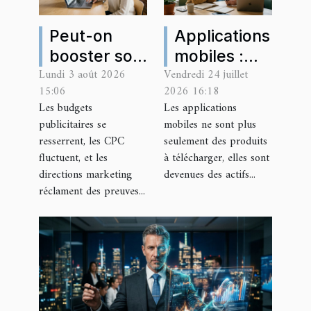
Peut-on
Applications
booster son
mobiles :
Lundi 3 août 2026
Vendredi 24 juillet
sea à partir
nouveau
15:06
2026 16:18
des insights
terrain de
Les budgets
Les applications
analytics ?
jeu des
publicitaires se
mobiles ne sont plus
stratégies
resserrent, les CPC
seulement des produits
de backlinks
fluctuent, et les
à télécharger, elles sont
directions marketing
devenues des actifs...
réclament des preuves...