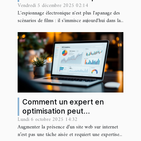
Vendredi 5 décembre 2025 02:14
d'espionnage cachés ?
L'espionnage électronique n'est plus l'apanage des
scénarios de films : il s'immisce aujourd'hui dans la...
Comment un expert en
optimisation peut
Lundi 6 octobre 2025 14:32
transformer votre visibilité
Augmenter la présence d’un site web sur internet
en ligne ?
n’est pas une tâche aisée et requiert une expertise...