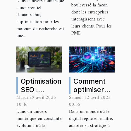
Dans l'univers numérique
peut
optimiser
bouleversé la façon
concurrentiel
dynamiser
dont les entreprises
leur SEO
d'aujourd'hui,
les PME
interagissent avec
avec des
l'optimisation pour les
leurs clients. Pour les
grâce au
moteurs de recherche est
backlinks
PME...
marketing
une...
économiques
digital
Optimisation
Comment
SEO :
optimiser
Mardi 29 avril 2025
Samedi 12 avril 2025
Techniques
votre
10:46
00:35
avancées
stratégie
Dans un univers
Dans un monde où le
pour
digitale avec
numérique en constante
digital règne en maître,
améliorer la
les
évolution, où la
adapter sa stratégie à