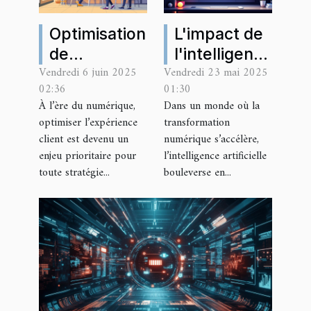
Optimisation
L'impact de
de
l'intelligence
Vendredi 6 juin 2025
Vendredi 23 mai 2025
l'expérience
artificielle
02:36
01:30
client grâce
sur
À l’ère du numérique,
Dans un monde où la
aux
l'innovation
optimiser l’expérience
transformation
chatbots
et
client est devenu un
numérique s’accélère,
dans le
l'efficacité
enjeu prioritaire pour
l’intelligence artificielle
toute stratégie...
bouleverse en...
marketing
dans les
entreprises