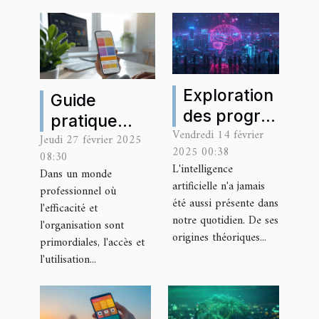
Exploration
Guide
des progrès
pratique
Vendredi 14 février
récents en
Jeudi 27 février 2025
pour
2025 00:38
08:30
intelligence
accéder et
L'intelligence
Dans un monde
artificielle
utiliser
artificielle n'a jamais
professionnel où
et leurs
efficacement
été aussi présente dans
l'efficacité et
impacts sur
notre quotidien. De ses
votre
l'organisation sont
origines théoriques...
la société
primordiales, l'accès et
compte de
l'utilisation...
gestion RH