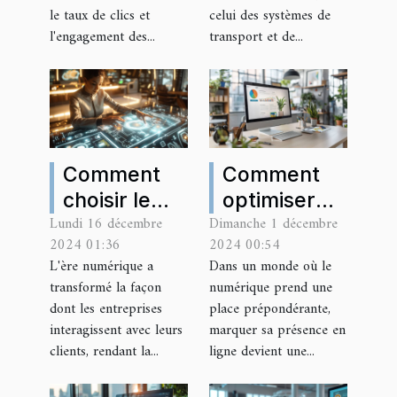
YouTube
le taux de clics et
celui des systèmes de
l'engagement des...
transport et de...
Comment
Comment
choisir le
optimiser
Lundi 16 décembre
Dimanche 1 décembre
CRM adapté
votre
2024 01:36
2024 00:54
à votre
présence en
L'ère numérique a
Dans un monde où le
secteur
ligne avec
transformé la façon
numérique prend une
d'activité en
une agence
dont les entreprises
place prépondérante,
2024
de
interagissent avec leurs
marquer sa présence en
clients, rendant la...
ligne devient une...
marketing
digital