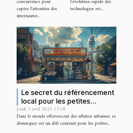
visibilité en
dernières
concurrence pour
l'évolution rapide des
capter l'attention des
technologies est...
ligne
tendances
internautes...
en
technologie
Le secret du référencement
local pour les petites
Jeudi 3 avril 2025 12:58
entreprises en milieu urbain
Dans le monde effervescent des affaires urbaines, se
démarquer est un défi constant pour les petites...