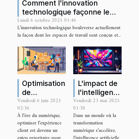
Comment l'innovation
technologique façonne le
Lundi 6 octobre 2025 01:46
futur des espaces de travail
L’innovation technologique bouleverse actuellement
?
la façon dont les espaces de travail sont conçus et...
Optimisation
L'impact de
de
l'intelligence
Vendredi 6 juin 2025
Vendredi 23 mai 2025
l'expérience
artificielle
02:36
01:30
client grâce
sur
À l’ère du numérique,
Dans un monde où la
aux
l'innovation
optimiser l’expérience
transformation
chatbots
et
client est devenu un
numérique s’accélère,
dans le
l'efficacité
enjeu prioritaire pour
l’intelligence artificielle