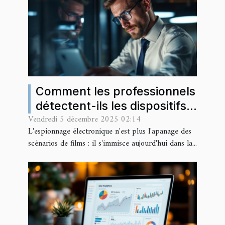
Comment les professionnels
détectent-ils les dispositifs
Vendredi 5 décembre 2025 02:14
d'espionnage cachés ?
L'espionnage électronique n'est plus l'apanage des
scénarios de films : il s'immisce aujourd'hui dans la...