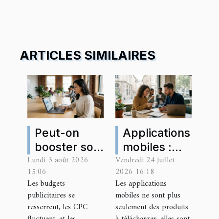
ARTICLES SIMILAIRES
Peut-on
Applications
booster son
mobiles :
Lundi 3 août 2026
Vendredi 24 juillet
sea à partir
nouveau
15:06
2026 16:18
des insights
terrain de
Les budgets
Les applications
analytics ?
jeu des
publicitaires se
mobiles ne sont plus
stratégies
resserrent, les CPC
seulement des produits
de backlinks