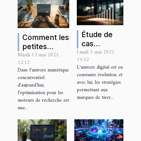
Étude de
Comment les
cas
petites
Lundi 5 mai 2025
réussite
Mardi 13 mai 2025
entreprises
15:52
d'une
12:12
peuvent
L'univers digital est en
Dans l'univers numérique
stratégie
optimiser
constante évolution, et
concurrentiel
de contenu
avec lui, les stratégies
leur SEO
d'aujourd'hui,
longue
permettant aux
avec des
l'optimisation pour les
marques de tirer...
traîne
moteurs de recherche est
backlinks
une...
économiques