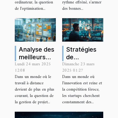
d’un site
ordinateur, la question
rythme effréné, s'armer
de l'optimisation...
des bonnes...
performant
sur
smartphone
Analyse des
Stratégies
meilleurs
de
Lundi 24 mars 2025
Dimanche 23 mars
outils de
croissance
12:08
2025 01:27
gestion de
pour
Dans un monde où le
Dans un monde où
projet pour
startups en
travail à distance
l'innovation est reine et
les équipes
2023
devient de plus en plus
la compétition féroce,
à distance
Comment
courant, la question de
les startups cherchent
la gestion de projet...
constamment des...
échapper à
la saturation