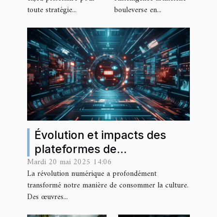
toute stratégie...
bouleverse en...
marketing
dans les
entreprises
Évolution et impacts des
plateformes de
Mardi 20 mai 2025 14:06
téléchargement sur
La révolution numérique a profondément
l'industrie culturelle
transformé notre manière de consommer la culture.
Des œuvres...