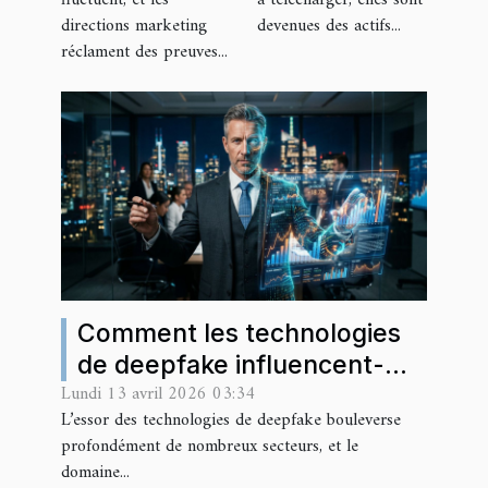
fluctuent, et les
à télécharger, elles sont
directions marketing
devenues des actifs...
réclament des preuves...
Comment les technologies
de deepfake influencent-
Lundi 13 avril 2026 03:34
elles le secteur financier ?
L’essor des technologies de deepfake bouleverse
profondément de nombreux secteurs, et le
domaine...