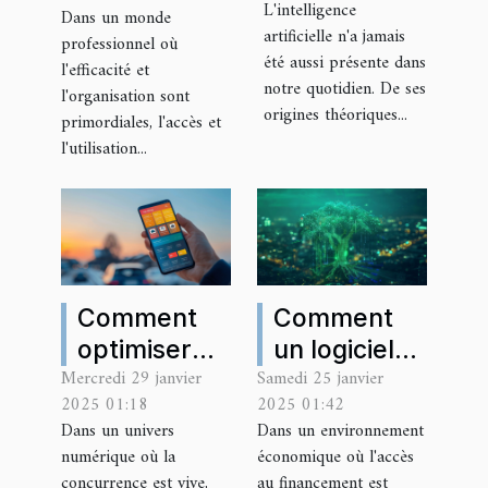
accéder et
L'intelligence
Dans un monde
artificielle
utiliser
artificielle n'a jamais
professionnel où
et leurs
efficacement
été aussi présente dans
l'efficacité et
impacts sur
notre quotidien. De ses
votre
l'organisation sont
origines théoriques...
la société
primordiales, l'accès et
compte de
l'utilisation...
gestion RH
Comment
Comment
optimiser
un logiciel
Mercredi 29 janvier
Samedi 25 janvier
l'expérience
de service a
2025 01:18
2025 01:42
utilisateur
prospéré
Dans un univers
Dans un environnement
sur les sites
sans les
numérique où la
économique où l'accès
de
prêts
concurrence est vive,
au financement est