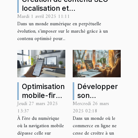
localisation et
Mardi 1 avril 2025 11:11
personnalisation pour
Dans un monde numérique en perpétuelle
conquérir votre marché
évolution, s'imposer sur le marché grâce à un
contenu optimisé pour...
Optimisation
Développer
mobile-first
son
Jeudi 27 mars 2025
Mercredi 26 mars
pour les
entreprise
13:37
2025 02:18
sites
en ligne
À l'ère du numérique
Dans un monde où le
d’entreprise
où la navigation mobile
commerce en ligne ne
Les clés
dépasse celle sur
cesse de croître à un