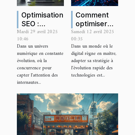
Optimisation
Comment
SEO :
optimiser
Mardi 29 avril 2025
Samedi 12 avril 2025
Techniques
votre
10:46
00:35
avancées
stratégie
Dans un univers
Dans un monde où le
pour
digitale avec
numérique en constante
digital règne en maître,
améliorer la
les
évolution, où la
adapter sa stratégie à
visibilité en
dernières
concurrence pour
l'évolution rapide des
capter l'attention des
technologies est...
ligne
tendances
internautes...
en
technologie