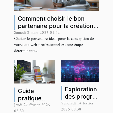
Comment choisir le bon
partenaire pour la création
Samedi 8 mars 2025 01:42
de votre site web
Choisir le partenaire idéal pour la conception de
professionnel
votre site web professionnel est une étape
déterminante...
Exploration
Guide
des progrès
pratique
Vendredi 14 février
récents en
Jeudi 27 février 2025
pour
2025 00:38
08:30
intelligence