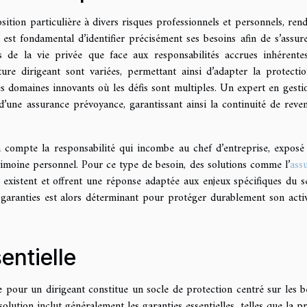
tion particulière à divers risques professionnels et personnels, rend
l est fondamental d’identifier précisément ses besoins afin de s’assur
as de la vie privée que face aux responsabilités accrues inhérente
ture dirigeant sont variées, permettant ainsi d’adapter la protecti
s domaines innovants où les défis sont multiples. Un expert en gesti
’une assurance prévoyance, garantissant ainsi la continuité de reve
 compte la responsabilité qui incombe au chef d’entreprise, exposé
imoine personnel. Pour ce type de besoin, des solutions comme l’
ass
existent et offrent une réponse adaptée aux enjeux spécifiques du s
garanties est alors déterminant pour protéger durablement son activ
entielle
 pour un dirigeant constitue un socle de protection centré sur les b
lution inclut généralement les garanties essentielles, telles que la pr