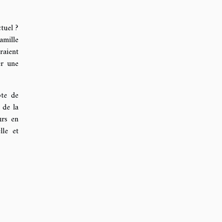
tuel ?
amille
raient
er une
pte de
 de la
urs en
lle et