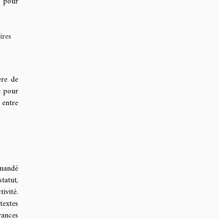
e pour
ires
ère de
e pour
 entre
mmandé
tatut,
ivité.
textes
rances