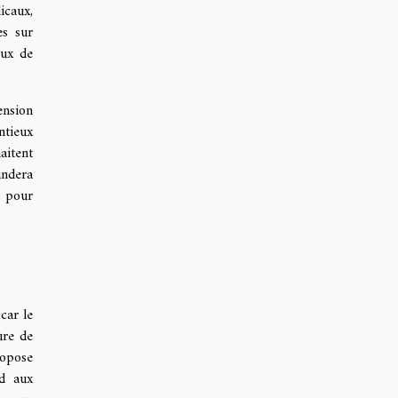
icaux,
es sur
aux de
ension
ntieux
aitent
andera
t pour
car le
ure de
ropose
nd aux