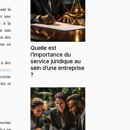
ant la
er une
s à la
on aux
on des
nus en
Quelle est
l’importance du
service juridique au
 à des
sein d’une entreprise
urance
?
ecteur
ité et
esoins
ise en