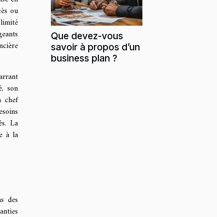
cès ou
limité
geants
Que devez-vous
ncière
savoir à propos d’un
business plan ?
arrant
é, son
n chef
esoins
és. La
e à la
ns des
anties