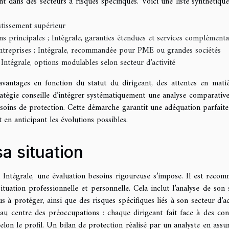
t dans des secteurs à risques spécifiques. Voici une liste synthétiqu
estissement supérieur
ons principales ; Intégrale, garanties étendues et services complémenta
-entreprises ; Intégrale, recommandée pour PME ou grandes sociétés
 Intégrale, options modulables selon secteur d’activité
vantages en fonction du statut du dirigeant, des attentes en mati
tratégie conseille d’intégrer systématiquement une analyse comparativ
besoins de protection. Cette démarche garantit une adéquation parfaite
ut en anticipant les évolutions possibles.
a situation
 Intégrale, une évaluation besoins rigoureuse s’impose. Il est reco
uation professionnelle et personnelle. Cela inclut l’analyse de son s
 à protéger, ainsi que des risques spécifiques liés à son secteur d’act
 au centre des préoccupations : chaque dirigeant fait face à des con
selon le profil. Un bilan de protection réalisé par un analyste en assu