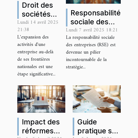
Droit des
Responsabilité
sociétés
sociale des
Lundi 14 avril 2025
en Europe
21:38
Lundi 7 avril 2025 18:21
entreprises en
comparer
L'expansion des
La responsabilité sociale
droit
les cadres
activités d'une
des entreprises (RSE) est
comparatif
légaux
entreprise au-delà
devenue un pilier
perspectives
pour une
de ses frontières
incontournable de la
pour 2023
nationales est une
stratégie...
expansion
étape significative...
Impact des
Guide
réformes
pratique sur