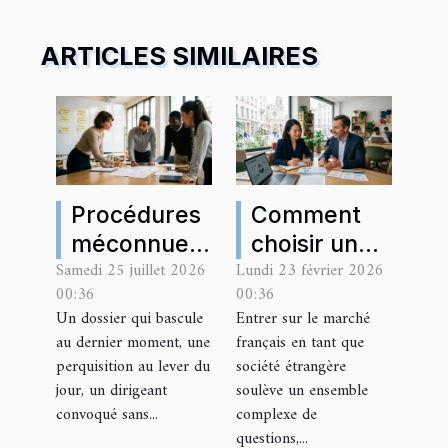
ARTICLES SIMILAIRES
Procédures
Comment
méconnues
choisir une
Samedi 25 juillet 2026
Lundi 23 février 2026
: comment
assurance
00:36
00:36
les cabinets
pour une
Un dossier qui bascule
Entrer sur le marché
anticipent
société
au dernier moment, une
français en tant que
l’inattendu
étrangère
perquisition au lever du
société étrangère
opérant en
jour, un dirigeant
soulève un ensemble
convoqué sans...
complexe de
France ?
questions,...