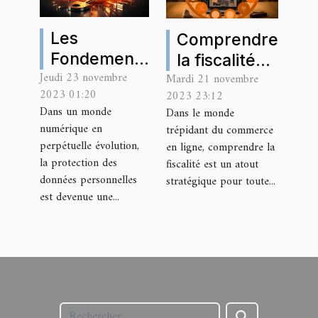
Les
Comprendre
Fondements
la fiscalité
Jeudi 23 novembre
Juridiques
Mardi 21 novembre
de l'e-
2023 01:20
2023 23:12
de la
commerce
Dans un monde
Dans le monde
Protection
pour
numérique en
trépidant du commerce
des
optimiser les
perpétuelle évolution,
en ligne, comprendre la
Données
la protection des
bénéfices
fiscalité est un atout
données personnelles
stratégique pour toute...
dans
de votre
est devenue une...
l'Expérience
entreprise
Utilisateur
en ligne