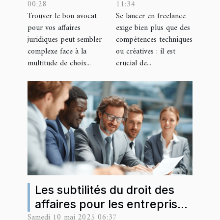
00:28
11:34
pour vos
adapté à
Trouver le bon avocat
Se lancer en freelance
affaires
votre
pour vos affaires
exige bien plus que des
juridiques ?
activité
juridiques peut sembler
compétences techniques
freelance
complexe face à la
ou créatives : il est
multitude de choix...
crucial de...
Les subtilités du droit des
affaires pour les entreprises
Samedi 10 mai 2025 06:37
en croissance