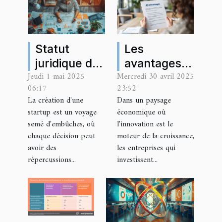
Statut
Les
juridique de
avantages
Jeudi 1 mai 2025
Mercredi 30 avril 2025
startup
méconnus
06:17
23:52
choix et
du statut de
La création d'une
Dans un paysage
impacts sur
JEI pour les
startup est un voyage
économique où
le
entreprises
semé d'embûches, où
l'innovation est le
financement
innovantes
chaque décision peut
moteur de la croissance,
avoir des
les entreprises qui
et la
répercussions...
investissent...
croissance