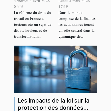
Vendredi 4 avril 2025
Lundi 3 mars 2025
récentes
les droits
01:16
17:19
sur le droit
des
La réforme du droit du
Dans le monde
du travail en
actionnaires
travail en France a
complexe de la finance,
France
dans les
toujours été un sujet de
les actionnaires jouent
sociétés
débats houleux et de
un rôle central dans la
transformations...
dynamique des...
cotées
Les impacts de la loi sur la
protection des données