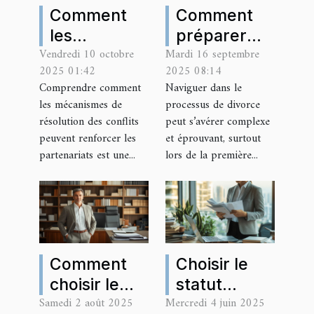
Comment
Comment
les
préparer
Vendredi 10 octobre
Mardi 16 septembre
mécanismes
votre
2025 01:42
2025 08:14
de
consultation
Comprendre comment
Naviguer dans le
résolution
initiale avec
les mécanismes de
processus de divorce
des conflits
un avocat
résolution des conflits
peut s’avérer complexe
renforcent-
spécialisé
peuvent renforcer les
et éprouvant, surtout
partenariats est une...
lors de la première...
ils les
en divorce ?
partenariats
?
Comment
Choisir le
choisir le
statut
Samedi 2 août 2025
Mercredi 4 juin 2025
bon avocat
juridique