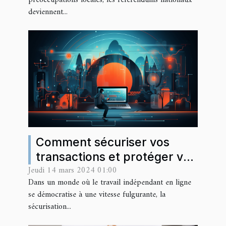
préoccupations locales, les référendums nationaux
deviennent...
Comment sécuriser vos
transactions et protéger vos
Jeudi 14 mars 2024 01:00
droits en tant que freelance
Dans un monde où le travail indépendant en ligne
en ligne
se démocratise à une vitesse fulgurante, la
sécurisation...