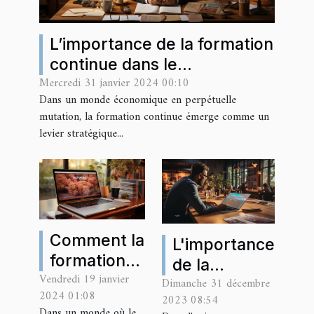
L’importance de la formation
continue dans le
Mercredi 31 janvier 2024 00:10
développement des
Dans un monde économique en perpétuelle
compétences
mutation, la formation continue émerge comme un
entrepreneuriales
levier stratégique...
Comment la
L'importance
formation
de la
Vendredi 19 janvier
continue
Dimanche 31 décembre
formation
2024 01:08
2023 08:54
peut
continue
Dans un monde où le