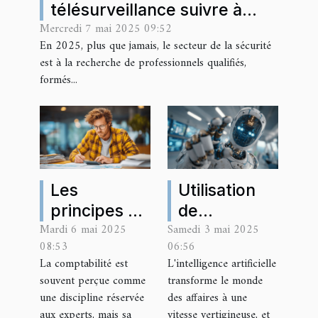
télésurveillance suivre à
Mercredi 7 mai 2025 09:52
Nice ?
En 2025, plus que jamais, le secteur de la sécurité
est à la recherche de professionnels qualifiés,
formés...
Les
Utilisation
principes de
de
Mardi 6 mai 2025
Samedi 3 mai 2025
la
l'intelligence
08:53
06:56
comptabilité
artificielle
La comptabilité est
L'intelligence artificielle
pour non-
dans la
souvent perçue comme
transforme le monde
comptables
gestion de la
une discipline réservée
des affaires à une
comprendre
relation
aux experts, mais sa
vitesse vertigineuse, et