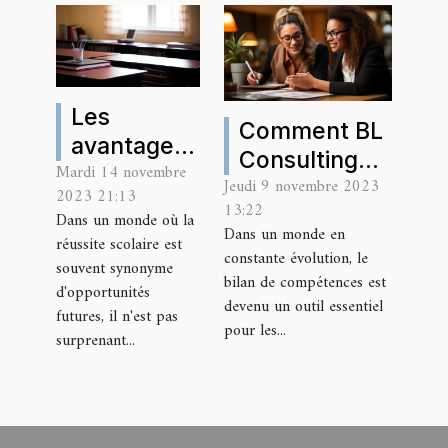
Les
Comment BL
avantages
Consulting
Mardi 14 novembre
des cours
Jeudi 9 novembre 2023
peut
2023 21:13
particuliers
13:22
optimiser
Dans un monde où la
pour la
Dans un monde en
réussite scolaire est
votre bilan de
constante évolution, le
réussite
souvent synonyme
compétences
bilan de compétences est
scolaire
d'opportunités
avec Qualiopi
devenu un outil essentiel
futures, il n'est pas
pour les...
surprenant...