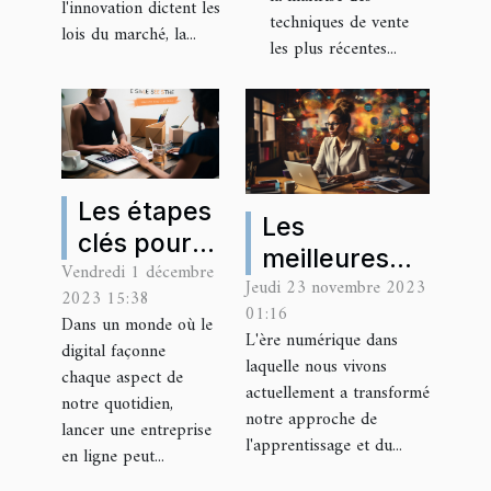
processus
l'innovation dictent les
techniques de vente
de vente
lois du marché, la...
d'affaires
les plus récentes...
Les étapes
Les
clés pour
meilleures
Vendredi 1 décembre
créer une
Jeudi 23 novembre 2023
plateformes
2023 15:38
entreprise
01:16
de formation
Dans un monde où le
en ligne
L'ère numérique dans
digital façonne
en ligne pour
laquelle nous vivons
réussie
chaque aspect de
développer
actuellement a transformé
notre quotidien,
ses
notre approche de
lancer une entreprise
l'apprentissage et du...
compétences
en ligne peut...
numériques