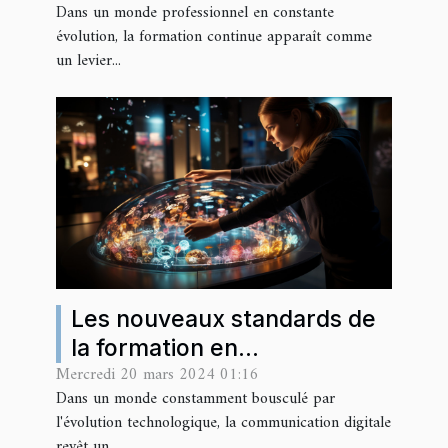
Dans un monde professionnel en constante
booster votre carrière dans
évolution, la formation continue apparaît comme
le secteur public
un levier...
Les nouveaux standards de
la formation en
Mercredi 20 mars 2024 01:16
communication digitale pour
Dans un monde constamment bousculé par
rester compétitif en 2024
l'évolution technologique, la communication digitale
revêt un...