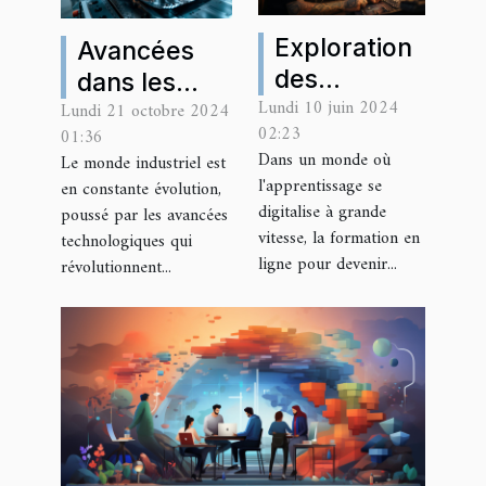
Exploration
Avancées
des
dans les
Lundi 10 juin 2024
avantages
Lundi 21 octobre 2024
technologies
02:23
01:36
d'une
de
Dans un monde où
Le monde industriel est
formation
traitement
l'apprentissage se
en constante évolution,
en ligne
de surface
digitalise à grande
poussé par les avancées
pour
vitesse, la formation en
et marquage
technologiques qui
ligne pour devenir...
révolutionnent...
devenir
industriel
tatoueur :
flexibilité et
techniques
modernes