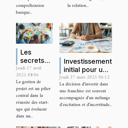
compréhension
la relation...
les bases
client pour
basique...
pour mieux
les PME
gérer
Les
secrets
Investissement
Jeudi 17 avril
des start-
initial pour une
2025 08:06
ups pour
Jeudi 27 mars 2025 06:12
franchise ce
La gestion de
La décision d’investir dans
une
que vous
projet est un pilier
une franchise est souvent
gestion
devez savoir
central dans la
accompagnée d'un mélange
de projet
réussite des start-
avant de
d'excitation et d'incertitude...
ups qui évoluent
agile et
plonger
dans un...
efficace