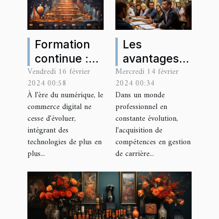
Formation
Les
continue :
avantages
Vendredi 16 février
Mercredi 14 février
l'importance
de suivre
2024 00:58
2024 00:34
de
une
À l'ère du numérique, le
Dans un monde
comprendre
formation
commerce digital ne
professionnel en
l'IA dans le
en gestion
cesse d'évoluer,
constante évolution,
commerce
de carrière
intégrant des
l'acquisition de
technologies de plus en
compétences en gestion
digital
à Bordeaux
plus...
de carrière...
Chartrons