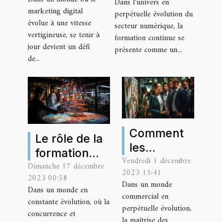
Dans l'univers en
booster
dans le
marketing digital
perpétuelle évolution du
votre
secteur du
évolue à une vitesse
secteur numérique, la
carrière en
vertigineuse, se tenir à
numérique
formation continue se
jour devient un défi
marketing
présente comme un...
de...
digital
Comment
Le rôle de la
les
formation
Vendredi 1 décembre
entreprises
Dimanche 17 décembre
continue
2023 15:41
peuvent se
2023 00:58
dans
Dans un monde
Dans un monde en
former aux
l'amélioration
commercial en
constante évolution, où la
dernières
perpétuelle évolution,
des
concurrence et
techniques
la maîtrise des