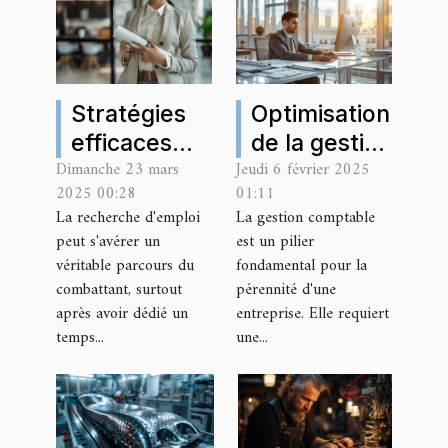
Stratégies
Optimisation
efficaces
de la gestion
Dimanche 23 mars
Jeudi 6 février 2025
pour
comptable
2025 00:28
01:11
accélérer le
pour les
La recherche d'emploi
La gestion comptable
retour à
créateurs et
peut s'avérer un
est un pilier
l'emploi
gérants
véritable parcours du
fondamental pour la
après une
d'entreprise
combattant, surtout
pérennité d'une
après avoir dédié un
entreprise. Elle requiert
formation
temps...
une...