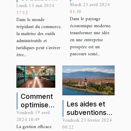
Mardi 23 avril 2024
une idée en
Lundi 13 mai 2024
votre extrait
01:30
17:12
entreprise
K-BIS pour
Dans le paysage
Dans le monde
prospère :
booster
économique moderne,
trépidant du commerce,
étapes et
votre
transformer une idée
la maîtrise des outils
stratégies
en une entreprise
activité
administratifs et
prospère est un
clés
juridiques peut s'avérer
commerciale
parcours semé...
être...
Comment
Les aides et
optimiser
subventions
Vendredi 19 avril
la gestion
2024 10:49
Vendredi 23 février 2024
disponibles
d'une
La gestion efficace
00:22
pour les
franchise