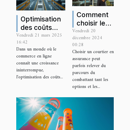
Comment
Optimisation
choisir le
des coûts
Vendredi 20
bon
Vendredi 21 mars 2025
logistiques
décembre 2024
courtier en
16:42
pour les e-
00:28
assurance
Dans un monde où le
Choisir un courtier en
commerçants
commerce en ligne
pour vos
assurance peut
en 2023
connaît une croissance
besoins
parfois relever du
ininterrompue,
parcours du
l'optimisation des coûts...
combattant tant les
options et les...