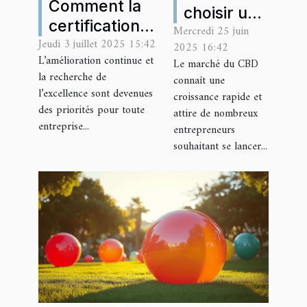
Comment la
choisir un
certification
Mercredi 25 juin
grossiste
Jeudi 3 juillet 2025 15:42
ISO 9001
2025 16:42
en CBD
L’amélioration continue et
Le marché du CBD
booste-t-elle
pour votre
la recherche de
connaît une
votre
entreprise
l’excellence sont devenues
croissance rapide et
compétitivité?
des priorités pour toute
?
attire de nombreux
entreprise...
entrepreneurs
souhaitant se lancer...