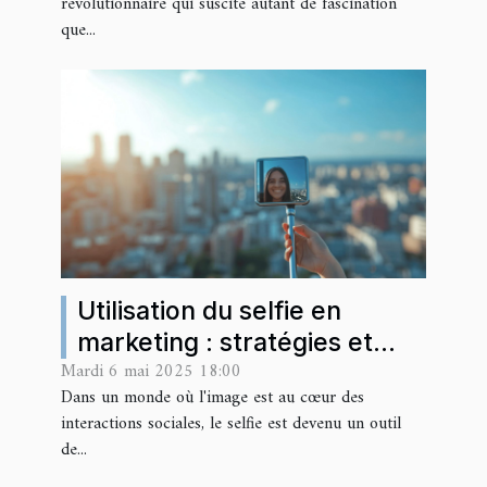
révolutionnaire qui suscite autant de fascination
que...
Utilisation du selfie en
marketing : stratégies et
Mardi 6 mai 2025 18:00
impacts sur l'engagement
Dans un monde où l'image est au cœur des
consommateur
interactions sociales, le selfie est devenu un outil
de...