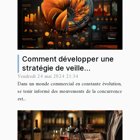
Comment développer une
stratégie de veille
Vendredi 24 mai 2024 21:34
concurrentielle efficace
Dans un monde commercial en constante évolution,
dans le commerce moderne
se tenir informé des mouvements de la concurrence
est...