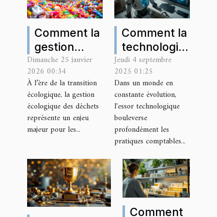
Comment la
Comment la
gestion
technologie
Dimanche 25 janvier
Jeudi 4 septembre
écologique
influence-t-
2026 00:34
2025 01:25
des déchets
elle les
À l’ère de la transition
Dans un monde en
transforme-
pratiques
écologique, la gestion
constante évolution,
t-elle les
comptables
écologique des déchets
l'essor technologique
entreprises
modernes ?
représente un enjeu
bouleverse
majeur pour les...
profondément les
?
pratiques comptables...
Comment