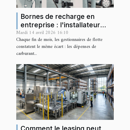
Bornes de recharge en
entreprise : l'installateur
Mardi 14 avril 2026 16:10
WAG France accompagne
Chaque fin de mois, les gestionnaires de flotte
les professionnels sarthois
constatent le même écart : les dépenses de
carburant...
Comment le leasing peut