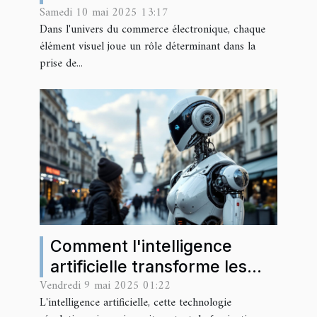
Samedi 10 mai 2025 13:17
couleur et le design
Dans l'univers du commerce électronique, chaque
influencent les achats en
élément visuel joue un rôle déterminant dans la
ligne
prise de...
Comment l'intelligence
artificielle transforme les
Vendredi 9 mai 2025 01:22
opérations commerciales en
L'intelligence artificielle, cette technologie
France