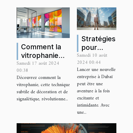
Stratégies
Comment la
pour
vitrophanie
Samedi 10 août
optimiser
2024 00:44
Samedi 17 août 2024
transforme
le plan
Lancer une nouvelle
00:38
l'esthétique
d'affaires
entreprise à Dubaï
Découvrez comment la
des espaces
d'une
peut être une
vitrophanie, cette technique
professionnels
nouvelle
aventure à la fois
subtile de décoration et de
excitante et
signalétique, révolutionne...
entreprise
intimidante. Avec
à Dubaï
une...