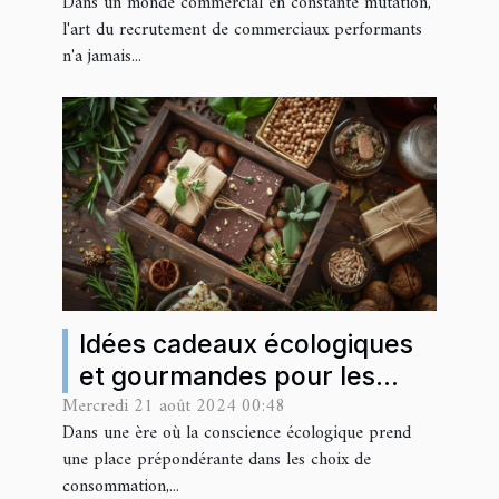
Dans un monde commercial en constante mutation,
l'art du recrutement de commerciaux performants
n'a jamais...
Idées cadeaux écologiques
et gourmandes pour les
Mercredi 21 août 2024 00:48
professionnels
Dans une ère où la conscience écologique prend
une place prépondérante dans les choix de
consommation,...